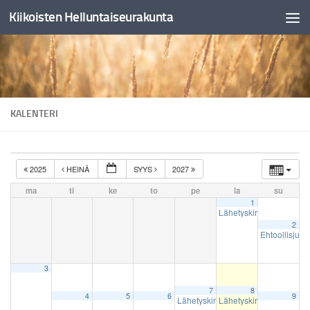
Kiikoisten Helluntaiseurakunta
Skip to content
KALENTERI
2025
HEINÄ
SYYS
2027
ma
ti
ke
to
pe
la
su
1
Lähetyskirppis
10:00
2
Ehtoollisjum
3
7
8
4
5
6
9
Lähetyskirppis
Lähetyskirppis
15:00
10:00