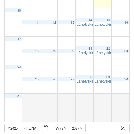
10
14
15
11
12
13
16
Lähetyskirppis
Lähetyskirppis
15:00
10:00
17
21
22
18
19
20
23
Lähetyskirppis
Lähetyskirppis
15:00
10:00
24
28
29
25
26
27
30
Lähetyskirppis
Lähetyskirppis
15:00
10:00
31
2025
HEINÄ
SYYS
2027