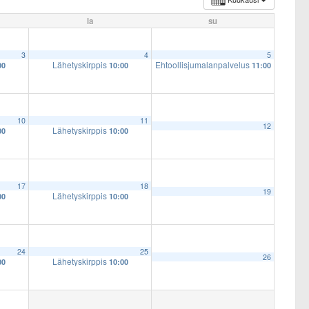
la
su
3
4
5
Lähetyskirppis
Ehtoollisjumalanpalvelus
00
10:00
11:00
10
11
12
Lähetyskirppis
00
10:00
17
18
19
Lähetyskirppis
00
10:00
24
25
26
Lähetyskirppis
00
10:00