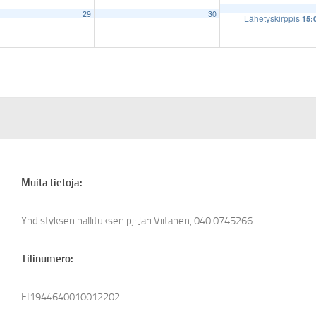
29
30
Lähetyskirppis
15:
Muita tietoja:
Yhdistyksen hallituksen pj: Jari Viitanen, 040 0745266
Tilinumero:
FI1944640010012202