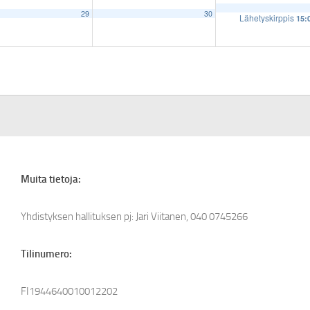
29
30
Lähetyskirppis
15:
Muita tietoja:
Yhdistyksen hallituksen pj: Jari Viitanen, 040 0745266
Tilinumero:
FI1944640010012202