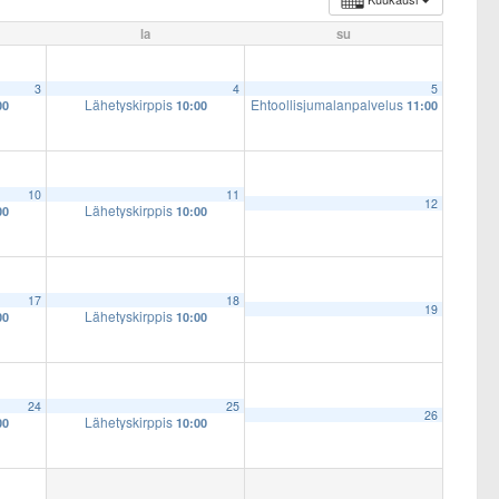
la
su
3
4
5
Lähetyskirppis
Ehtoollisjumalanpalvelus
00
10:00
11:00
10
11
12
Lähetyskirppis
00
10:00
17
18
19
Lähetyskirppis
00
10:00
24
25
26
Lähetyskirppis
00
10:00