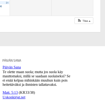
31
00
Tilaa
PÄIVÄN SANA