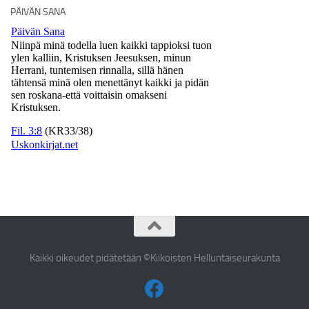
PÄIVÄN SANA
Kaikki oikeudet pidätetään ©Kiikoisten Helluntaiseurakunta