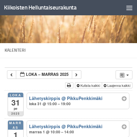
Kiikoisten Helluntaiseurakunta
Skip to content
KALENTERI
LOKA – MARRAS 2025
Kutista kaikki
Laajenna kaikki
LOKA
Lähetyskirppis
@ PikkuPenkkimäki
31
loka 31 @ 15:00 – 19:00
pe
2025
MARR
Lähetyskirppis
@ PikkuPenkkimäki
AS
marras 1 @ 10:00 – 14:00
1