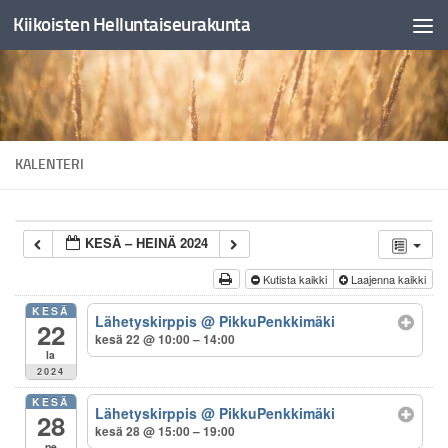
Kiikoisten Helluntaiseurakunta
Skip to content
KALENTERI
KESÄ – HEINÄ 2024
Kutista kaikki
Laajenna kaikki
KESÄ
Lähetyskirppis
@ PikkuPenkkimäki
22
kesä 22 @ 10:00 – 14:00
la
2024
KESÄ
Lähetyskirppis
@ PikkuPenkkimäki
28
kesä 28 @ 15:00 – 19:00
pe